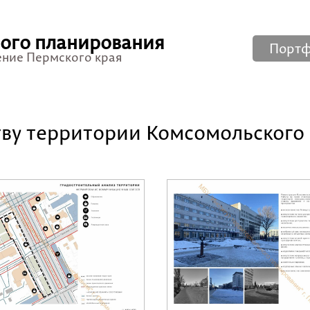
ного планирования
Порт
ение Пермского края
тву территории Комсомольского